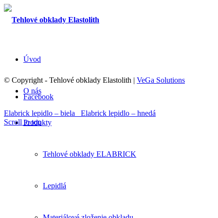
Úvod
© Copyright - Tehlové obklady Elastolith |
VeGa Solutions
O nás
Facebook
Elabrick lepidlo – biela
Elabrick lepidlo – hnedá
Scroll to top
Produkty
Tehlové obklady ELABRICK
Lepidlá
Materiálové zloženie obkladu