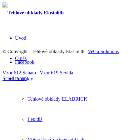
Úvod
© Copyright - Tehlové obklady Elastolith |
VeGa Solutions
O nás
Facebook
Vzor 612 Sahara
Vzor 619 Sevilla
Scroll to top
Produkty
Tehlové obklady ELABRICK
Lepidlá
Materiálové zloženie obkladu