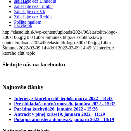
Zdieľajte cez Linkedin
Hľadať
Zdieľajte cez Tumblr
Zdieľajte cez Vk
Zdieľajte cez Reddit
Pošlite mailom
Facebook
http://elastolith.sk/wp-content/uploads/2024/06/elastolith-logo-
300x106.jpg
0
0
Libor Šimunek
http://elastolith.sk/wp-
content/uploads/2024/06/elastolith-logo-300x106.jpg
Libor
Šimunek
2022-03-09 14:43:01
2022-03-09 14:49:31
Interiér, z
ktorého cítiť teplo
Sledujte nás na facebooku
Najnovšie články
Interiér, z ktorého cítiť teplo
9. marca 2022 - 14:43
Pre obkladača nočná mora
26. januára 2022 - 15:32
Parádna kuchyňa
26. januára 2022 - 15:26
Antracit v plnej kráse
19. januára 2022 - 11:29
Pokojná atmosféra domova
3. januára 2022 - 10:19
Najnovšie realizácie