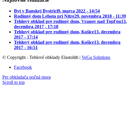
Byt v Banskej Bystrici
9. marca 2022 - 14:54
Rodinný dom Lehota pri Nitre
29. novembra 2018 - 11:39
Tehlový obklad pre rodinný dom, Vranov nad Topľou
13.
decembra 2017 - 17:18
Tehlový obklad pre rodinný dom, Košice
13. decembra
2017 - 17:14
Tehlový obklad pre rodinný dom, Košice
13. decembra
2017 - 16:51
© Copyright - Tehlové obklady Elastolith |
VeGa Solutions
Facebook
Pre obkladača nočná mora
Scroll to top