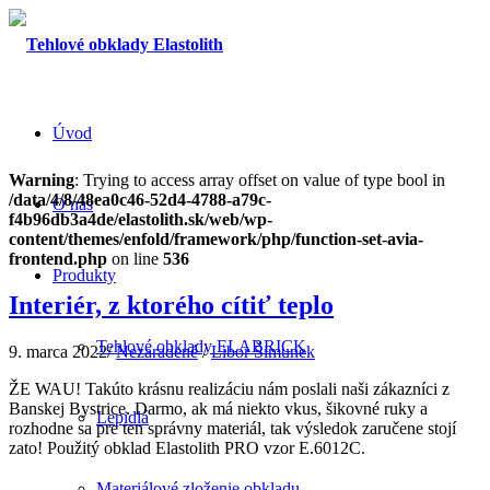
Úvod
Warning
: Trying to access array offset on value of type bool in
/data/4/8/48ea0c46-52d4-4788-a79c-
O nás
f4b96db3a4de/elastolith.sk/web/wp-
content/themes/enfold/framework/php/function-set-avia-
frontend.php
on line
536
Produkty
Interiér, z ktorého cítiť teplo
Tehlové obklady ELABRICK
9. marca 2022
/
Nezaradené
/
Libor Šimunek
ŽE WAU! Takúto krásnu realizáciu nám poslali naši zákazníci z
Banskej Bystrice. Darmo, ak má niekto vkus, šikovné ruky a
Lepidlá
rozhodne sa pre ten správny materiál, tak výsledok zaručene stojí
zato! Použitý obklad Elastolith PRO vzor E.6012C.
Materiálové zloženie obkladu